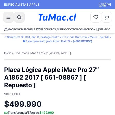
ESPECIALISTAS APPLE
MACBOOK DISPONIBLES
PRODUCTOS
SERVICIO TÉCNICO MACBOOK
SERVICIO TÉ
📍 Serrano 73 Of. 1104, Piso 11, Santiago Centro • 🕒 Lun-Vie 10am-7pm • Metro U de Chile •
🅿️ Estacionamiento gratis Arturo Pratt 72 •
(+56951121156)
Inicio
/
Productos
/
iMac Slim 27' [ A1419 / A2115 ]
Placa Lógica Apple iMac Pro 27″
A1862 2017 [ 661-08867 ] [
Repuesto ]
SKU:
11311
$499.990
Transferencia/Efectivo:
$499.990