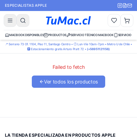
ESPECIALISTAS APPLE
MACBOOK DISPONIBLES
PRODUCTOS
SERVICIO TÉCNICO MACBOOK
SERVICIO TÉ
📍 Serrano 73 Of. 1104, Piso 11, Santiago Centro • 🕒 Lun-Vie 10am-7pm • Metro U de Chile •
🅿️ Estacionamiento gratis Arturo Pratt 72 •
(+56951121156)
Failed to fetch
Ver todos los productos
LA TIENDA ESPECIALIZADA EN PRODUCTOS APPLE