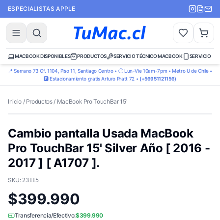
ESPECIALISTAS APPLE
MACBOOK DISPONIBLES
PRODUCTOS
SERVICIO TÉCNICO MACBOOK
SERVICIO TÉ
📍 Serrano 73 Of. 1104, Piso 11, Santiago Centro • 🕒 Lun-Vie 10am-7pm • Metro U de Chile •
🅿️ Estacionamiento gratis Arturo Pratt 72 •
(+56951121156)
Inicio
/
Productos
/
MacBook Pro TouchBar 15'
Cambio pantalla Usada MacBook
Pro TouchBar 15' Silver Año [ 2016 -
2017 ] [ A1707 ].
SKU:
23115
$399.990
Transferencia/Efectivo:
$399.990