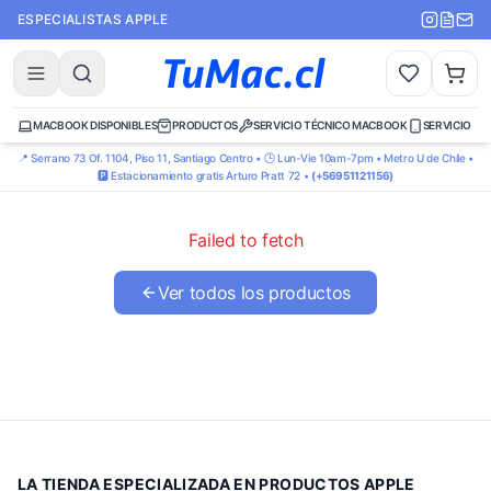
ESPECIALISTAS APPLE
MACBOOK DISPONIBLES
PRODUCTOS
SERVICIO TÉCNICO MACBOOK
SERVICIO TÉ
📍 Serrano 73 Of. 1104, Piso 11, Santiago Centro • 🕒 Lun-Vie 10am-7pm • Metro U de Chile •
🅿️ Estacionamiento gratis Arturo Pratt 72 •
(+56951121156)
Failed to fetch
Ver todos los productos
LA TIENDA ESPECIALIZADA EN PRODUCTOS APPLE