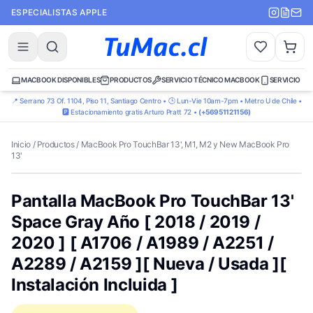
ESPECIALISTAS APPLE
MACBOOK DISPONIBLES
PRODUCTOS
SERVICIO TÉCNICO MACBOOK
SERVICIO TÉ
📍 Serrano 73 Of. 1104, Piso 11, Santiago Centro • 🕒 Lun-Vie 10am-7pm • Metro U de Chile •
🅿️ Estacionamiento gratis Arturo Pratt 72 •
(+56951121156)
Inicio
/
Productos
/
MacBook Pro TouchBar 13', M1, M2 y New MacBook Pro
13'
Pantalla MacBook Pro TouchBar 13'
Space Gray Año [ 2018 / 2019 /
2020 ] [ A1706 / A1989 / A2251 /
A2289 / A2159 ][ Nueva / Usada ][
Instalación Incluida ]