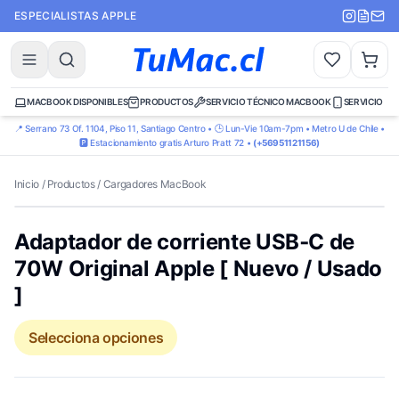
ESPECIALISTAS APPLE
MACBOOK DISPONIBLES
PRODUCTOS
SERVICIO TÉCNICO MACBOOK
SERVICIO TÉ
📍 Serrano 73 Of. 1104, Piso 11, Santiago Centro • 🕒 Lun-Vie 10am-7pm • Metro U de Chile •
🅿️ Estacionamiento gratis Arturo Pratt 72 •
(+56951121156)
Inicio
/
Productos
/
Cargadores MacBook
Adaptador de corriente USB‑C de
70W Original Apple [ Nuevo / Usado
]
Selecciona opciones