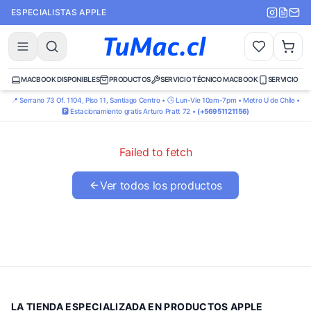
ESPECIALISTAS APPLE
MACBOOK DISPONIBLES
PRODUCTOS
SERVICIO TÉCNICO MACBOOK
SERVICIO TÉ
📍 Serrano 73 Of. 1104, Piso 11, Santiago Centro • 🕒 Lun-Vie 10am-7pm • Metro U de Chile •
🅿️ Estacionamiento gratis Arturo Pratt 72 •
(+56951121156)
Failed to fetch
Ver todos los productos
LA TIENDA ESPECIALIZADA EN PRODUCTOS APPLE