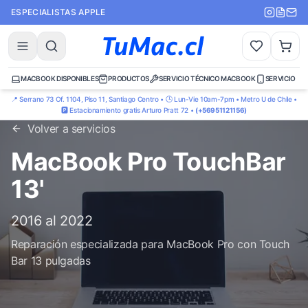
ESPECIALISTAS APPLE
MACBOOK DISPONIBLES
PRODUCTOS
SERVICIO TÉCNICO MACBOOK
SERVICIO TÉ
📍 Serrano 73 Of. 1104, Piso 11, Santiago Centro • 🕒 Lun-Vie 10am-7pm • Metro U de Chile •
🅿️ Estacionamiento gratis Arturo Pratt 72 •
(+56951121156)
Volver a servicios
MacBook Pro TouchBar
13'
2016 al 2022
Reparación especializada para MacBook Pro con Touch
Bar 13 pulgadas