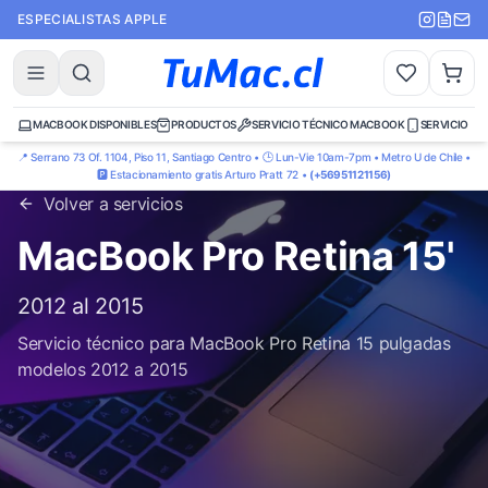
ESPECIALISTAS APPLE
MACBOOK DISPONIBLES
PRODUCTOS
SERVICIO TÉCNICO MACBOOK
SERVICIO TÉ
📍 Serrano 73 Of. 1104, Piso 11, Santiago Centro • 🕒 Lun-Vie 10am-7pm • Metro U de Chile •
🅿️ Estacionamiento gratis Arturo Pratt 72 •
(+56951121156)
Volver a servicios
MacBook Pro Retina 15'
2012 al 2015
Servicio técnico para MacBook Pro Retina 15 pulgadas
modelos 2012 a 2015