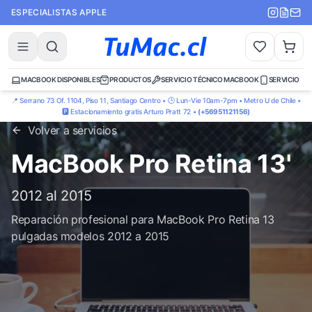
ESPECIALISTAS APPLE
MACBOOK DISPONIBLES
PRODUCTOS
SERVICIO TÉCNICO MACBOOK
SERVICIO TÉ
📍 Serrano 73 Of. 1104, Piso 11, Santiago Centro • 🕒 Lun-Vie 10am-7pm • Metro U de Chile •
🅿️ Estacionamiento gratis Arturo Pratt 72 •
(+56951121156)
Volver a servicios
MacBook Pro Retina 13'
2012 al 2015
Reparación profesional para MacBook Pro Retina 13
pulgadas modelos 2012 a 2015