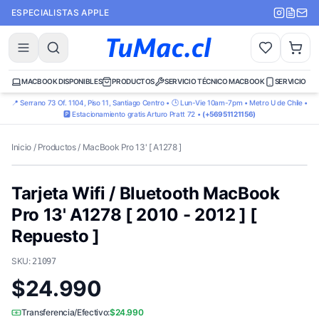
ESPECIALISTAS APPLE
MACBOOK DISPONIBLES
PRODUCTOS
SERVICIO TÉCNICO MACBOOK
SERVICIO TÉ
📍 Serrano 73 Of. 1104, Piso 11, Santiago Centro • 🕒 Lun-Vie 10am-7pm • Metro U de Chile •
🅿️ Estacionamiento gratis Arturo Pratt 72 •
(+56951121156)
Inicio
/
Productos
/
MacBook Pro 13' [ A1278 ]
Tarjeta Wifi / Bluetooth MacBook
Pro 13' A1278 [ 2010 - 2012 ] [
Repuesto ]
SKU:
21097
$24.990
Transferencia/Efectivo:
$24.990