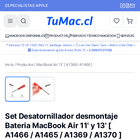
ESPECIALISTAS APPLE
MACBOOK DISPONIBLES
PRODUCTOS
SERVICIO TÉCNICO MACBOOK
SERVICIO TÉ
📍 Serrano 73 Of. 1104, Piso 11, Santiago Centro • 🕒 Lun-Vie 10am-7pm • Metro U de Chile •
🅿️ Estacionamiento gratis Arturo Pratt 72 •
(+56951121156)
Inicio
/
Productos
/
MacBook Air 13' [ A1369 / A1466 ]
Set Desatornillador desmontaje
Bateria MacBook Air 11' y 13' [
A1466 / A1465 / A1369 / A1370 ]