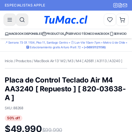
ESPECIALISTAS APPLE
MACBOOK DISPONIBLES
PRODUCTOS
SERVICIO TÉCNICO MACBOOK
SERVICIO TÉ
📍 Serrano 73 Of. 1104, Piso 11, Santiago Centro • 🕒 Lun-Vie 10am-7pm • Metro U de Chile •
🅿️ Estacionamiento gratis Arturo Pratt 72 •
(+56951121156)
Inicio
/
Productos
/
MacBook Air 13' M2 / M3 / M4 [ A2681 / A3113 / A3240 ]
Placa de Control Teclado Air M4
AA3240 [ Repuesto ] [ 820-03638-
A ]
SKU:
88268
50
% off
$49.990
$99.990