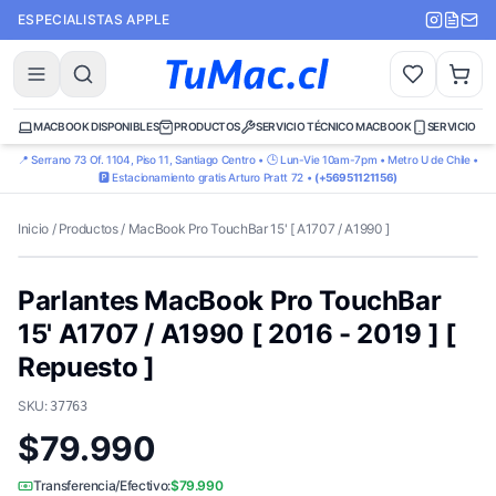
ESPECIALISTAS APPLE
MACBOOK DISPONIBLES
PRODUCTOS
SERVICIO TÉCNICO MACBOOK
SERVICIO TÉ
📍 Serrano 73 Of. 1104, Piso 11, Santiago Centro • 🕒 Lun-Vie 10am-7pm • Metro U de Chile •
🅿️ Estacionamiento gratis Arturo Pratt 72 •
(+56951121156)
Inicio
/
Productos
/
MacBook Pro TouchBar 15' [ A1707 / A1990 ]
Parlantes MacBook Pro TouchBar
15' A1707 / A1990 [ 2016 - 2019 ] [
Repuesto ]
SKU:
37763
$79.990
Transferencia/Efectivo:
$79.990