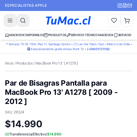
ESPECIALISTAS APPLE
MACBOOK DISPONIBLES
PRODUCTOS
SERVICIO TÉCNICO MACBOOK
SERVICIO TÉ
📍 Serrano 73 Of. 1104, Piso 11, Santiago Centro • 🕒 Lun-Vie 10am-7pm • Metro U de Chile •
🅿️ Estacionamiento gratis Arturo Pratt 72 •
(+56951121156)
Inicio
/
Productos
/
MacBook Pro 13' [ A1278 ]
Par de Bisagras Pantalla para
MacBook Pro 13' A1278 [ 2009 -
2012 ]
SKU:
20124
$14.990
Transferencia/Efectivo:
$14.990