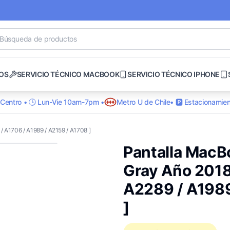
OS
SERVICIO TÉCNICO MACBOOK
SERVICIO TÉCNICO IPHONE
o Centro • 🕒 Lun-Vie 10am-7pm •
Metro U de Chile
• 🅿️ Estacionamien
 A1706 / A1989 / A2159 / A1708 ]
Pantalla MacB
Gray Año 2018
A2289 / A1989
]