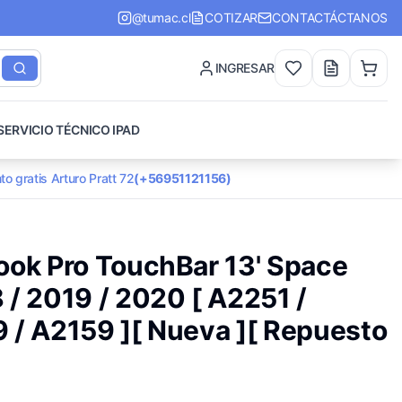
@tumac.cl
COTIZAR
CONTACTÁCTANOS
INGRESAR
SERVICIO TÉCNICO IPAD
to gratis Arturo Pratt 72
(+56951121156)
ook Pro TouchBar 13' Space
 / 2019 / 2020 [ A2251 /
 / A2159 ][ Nueva ][ Repuesto