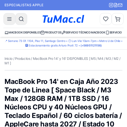
ESPECIALISTAS APPLE
MACBOOK DISPONIBLES
PRODUCTOS
SERVICIO TÉCNICO MACBOOK
SERVICIO TÉ
📍 Serrano 73 Of. 1104, Piso 11, Santiago Centro • 🕒 Lun-Vie 10am-7pm • Metro U de Chile •
🅿️ Estacionamiento gratis Arturo Pratt 72 •
(+56951121156)
Inicio
/
Productos
/
MacBook Pro 14' y 16' DISPONIBLES [ M5 / M4 / M3 / M2 /
M1 ]
MacBook Pro 14' en Caja Año 2023
Tope de Linea [ Space Black / M3
Max / 128GB RAM / 1TB SSD / 16
Núcleos CPU y 40 Núcleos GPU /
Teclado Español / 60 ciclos batería /
AppleCare hasta 2027 / Estado 10