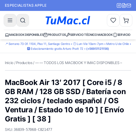
ESPECIALISTAS APPLE
MACBOOK DISPONIBLES
PRODUCTOS
SERVICIO TÉCNICO MACBOOK
SERVICIO TÉ
📍 Serrano 73 Of. 1104, Piso 11, Santiago Centro • 🕒 Lun-Vie 10am-7pm • Metro U de Chile •
🅿️ Estacionamiento gratis Arturo Pratt 72 •
(+56951121156)
Inicio
/
Productos
/
— — TODOS LOS MACBOOK Y IMAC DISPONIBLES –
MacBook Air 13′ 2017 [ Core i5 / 8
GB RAM / 128 GB SSD / Batería con
232 ciclos / teclado español / OS
Ventura / Estado 10 de 10 ] [ Envío
Gratis ] [ 38 ]
SKU:
36839-57068-C821477