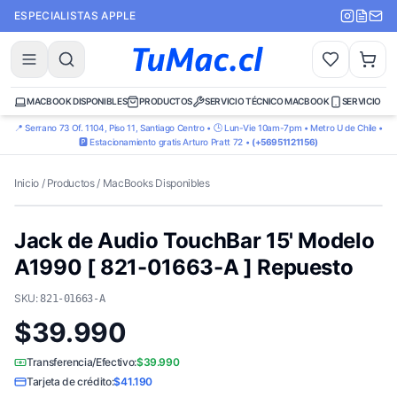
ESPECIALISTAS APPLE
MACBOOK DISPONIBLES
PRODUCTOS
SERVICIO TÉCNICO MACBOOK
SERVICIO TÉ
📍 Serrano 73 Of. 1104, Piso 11, Santiago Centro • 🕒 Lun-Vie 10am-7pm • Metro U de Chile •
🅿️ Estacionamiento gratis Arturo Pratt 72 •
(+56951121156)
Inicio
/
Productos
/
MacBooks Disponibles
Jack de Audio TouchBar 15' Modelo
A1990 [ 821-01663-A ] Repuesto
SKU:
821-01663-A
$39.990
Transferencia/Efectivo:
$39.990
Tarjeta de crédito:
$41.190