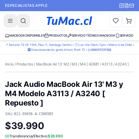
ESPECIALISTAS APPLE
MACBOOK DISPONIBLES
PRODUCTOS
SERVICIO TÉCNICO MACBOOK
SERVICIO TÉ
📍 Serrano 73 Of. 1104, Piso 11, Santiago Centro • 🕒 Lun-Vie 10am-7pm • Metro U de Chile •
🅿️ Estacionamiento gratis Arturo Pratt 72 •
(+56951121156)
Inicio
/
Productos
/
MacBook Air 13' M2 / M3 / M4 [ A2681 / A3113 / A3240 ]
Jack Audio MacBook Air 13' M3 y
M4 Modelo A3113 / A3240 [
Repuesto ]
SKU:
821-03656-A-C508585
$39.990
Transferencia/Efectivo:
$39.990