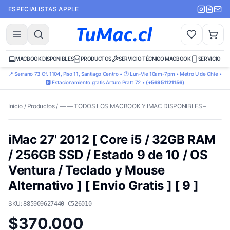
ESPECIALISTAS APPLE
MACBOOK DISPONIBLES
PRODUCTOS
SERVICIO TÉCNICO MACBOOK
SERVICIO TÉ
📍 Serrano 73 Of. 1104, Piso 11, Santiago Centro • 🕒 Lun-Vie 10am-7pm • Metro U de Chile •
🅿️ Estacionamiento gratis Arturo Pratt 72 •
(+56951121156)
Inicio
/
Productos
/
— — TODOS LOS MACBOOK Y IMAC DISPONIBLES –
iMac 27' 2012 [ Core i5 / 32GB RAM
/ 256GB SSD / Estado 9 de 10 / OS
Ventura / Teclado y Mouse
Alternativo ] [ Envio Gratis ] [ 9 ]
SKU:
885909627440-C526010
$370.000