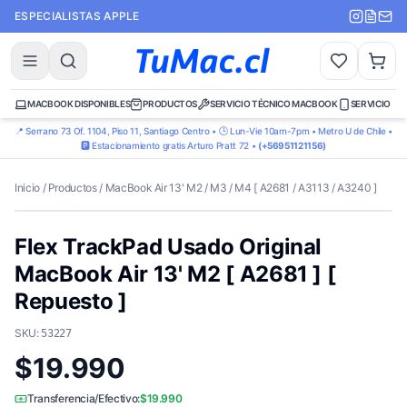
ESPECIALISTAS APPLE
MACBOOK DISPONIBLES
PRODUCTOS
SERVICIO TÉCNICO MACBOOK
SERVICIO TÉ
📍 Serrano 73 Of. 1104, Piso 11, Santiago Centro • 🕒 Lun-Vie 10am-7pm • Metro U de Chile •
🅿️ Estacionamiento gratis Arturo Pratt 72 •
(+56951121156)
Inicio
/
Productos
/
MacBook Air 13' M2 / M3 / M4 [ A2681 / A3113 / A3240 ]
Flex TrackPad Usado Original
MacBook Air 13' M2 [ A2681 ] [
Repuesto ]
SKU:
53227
$19.990
Transferencia/Efectivo:
$19.990