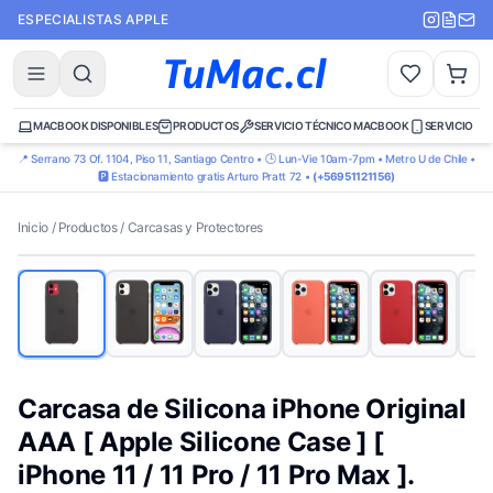
ESPECIALISTAS APPLE
MACBOOK DISPONIBLES
PRODUCTOS
SERVICIO TÉCNICO MACBOOK
SERVICIO TÉ
📍 Serrano 73 Of. 1104, Piso 11, Santiago Centro • 🕒 Lun-Vie 10am-7pm • Metro U de Chile •
🅿️ Estacionamiento gratis Arturo Pratt 72 •
(+56951121156)
Inicio
/
Productos
/
Carcasas y Protectores
Carcasa de Silicona iPhone Original
AAA [ Apple Silicone Case ] [
iPhone 11 / 11 Pro / 11 Pro Max ].