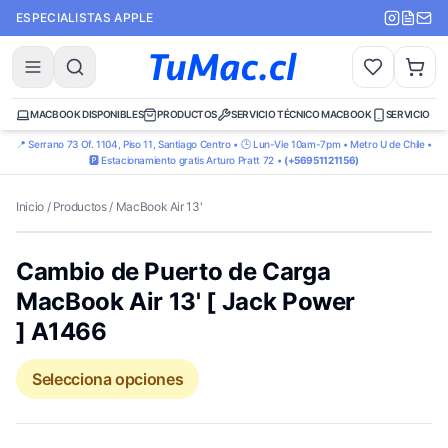
ESPECIALISTAS APPLE
MACBOOK DISPONIBLES
PRODUCTOS
SERVICIO TÉCNICO MACBOOK
SERVICIO TÉ
📍 Serrano 73 Of. 1104, Piso 11, Santiago Centro • 🕒 Lun-Vie 10am-7pm • Metro U de Chile •
🅿️ Estacionamiento gratis Arturo Pratt 72 •
(+56951121156)
Inicio
/
Productos
/
MacBook Air 13'
Cambio de Puerto de Carga
MacBook Air 13' [ Jack Power
] A1466
Selecciona opciones