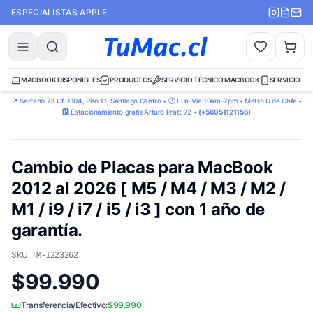
ESPECIALISTAS APPLE
MACBOOK DISPONIBLES
PRODUCTOS
SERVICIO TÉCNICO MACBOOK
SERVICIO TÉ
📍 Serrano 73 Of. 1104, Piso 11, Santiago Centro • 🕒 Lun-Vie 10am-7pm • Metro U de Chile •
🅿️ Estacionamiento gratis Arturo Pratt 72 •
(+56951121156)
Cambio de Placas para MacBook
2012 al 2026 [ M5 / M4 / M3 / M2 /
M1 / i9 / i7 / i5 / i3 ] con 1 año de
garantía.
SKU:
TM-1223262
$99.990
Transferencia/Efectivo:
$99.990