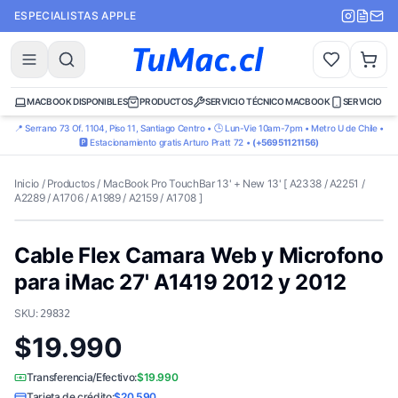
ESPECIALISTAS APPLE
MACBOOK DISPONIBLES
PRODUCTOS
SERVICIO TÉCNICO MACBOOK
SERVICIO TÉ
📍 Serrano 73 Of. 1104, Piso 11, Santiago Centro • 🕒 Lun-Vie 10am-7pm • Metro U de Chile •
🅿️ Estacionamiento gratis Arturo Pratt 72 •
(+56951121156)
Inicio
/
Productos
/
MacBook Pro TouchBar 13' + New 13' [ A2338 / A2251 /
A2289 / A1706 / A1989 / A2159 / A1708 ]
Cable Flex Camara Web y Microfono
para iMac 27' A1419 2012 y 2012
SKU:
29832
$19.990
Transferencia/Efectivo:
$19.990
Tarjeta de crédito:
$20.590