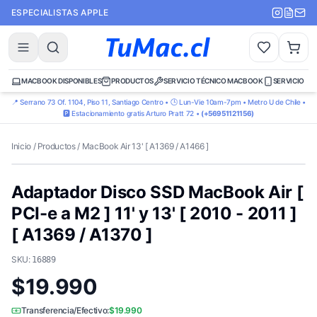
ESPECIALISTAS APPLE
MACBOOK DISPONIBLES
PRODUCTOS
SERVICIO TÉCNICO MACBOOK
SERVICIO TÉ
📍 Serrano 73 Of. 1104, Piso 11, Santiago Centro • 🕒 Lun-Vie 10am-7pm • Metro U de Chile •
🅿️ Estacionamiento gratis Arturo Pratt 72 •
(+56951121156)
Inicio
/
Productos
/
MacBook Air 13' [ A1369 / A1466 ]
Adaptador Disco SSD MacBook Air [
PCI-e a M2 ] 11' y 13' [ 2010 - 2011 ]
[ A1369 / A1370 ]
SKU:
16889
$19.990
Transferencia/Efectivo:
$19.990