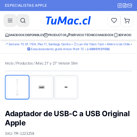
ESPECIALISTAS APPLE
MACBOOK DISPONIBLES
PRODUCTOS
SERVICIO TÉCNICO MACBOOK
SERVICIO TÉ
📍 Serrano 73 Of. 1104, Piso 11, Santiago Centro • 🕒 Lun-Vie 10am-7pm • Metro U de Chile •
🅿️ Estacionamiento gratis Arturo Pratt 72 •
(+56951121156)
Inicio
/
Productos
/
iMac 21′ y 27′ Version Slim
Adaptador de USB-C a USB Original
Apple
SKU:
TM-1223258