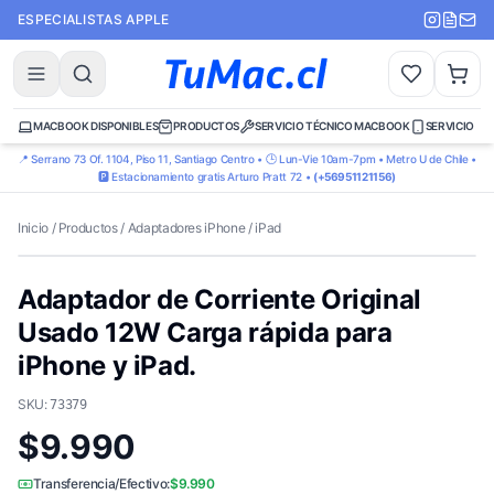
ESPECIALISTAS APPLE
MACBOOK DISPONIBLES
PRODUCTOS
SERVICIO TÉCNICO MACBOOK
SERVICIO TÉ
📍 Serrano 73 Of. 1104, Piso 11, Santiago Centro • 🕒 Lun-Vie 10am-7pm • Metro U de Chile •
🅿️ Estacionamiento gratis Arturo Pratt 72 •
(+56951121156)
Inicio
/
Productos
/
Adaptadores iPhone / iPad
Adaptador de Corriente Original
Usado 12W Carga rápida para
iPhone y iPad.
SKU:
73379
$9.990
Transferencia/Efectivo:
$9.990