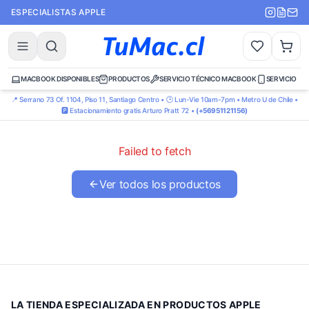
ESPECIALISTAS APPLE
MACBOOK DISPONIBLES
PRODUCTOS
SERVICIO TÉCNICO MACBOOK
SERVICIO TÉ
📍 Serrano 73 Of. 1104, Piso 11, Santiago Centro • 🕒 Lun-Vie 10am-7pm • Metro U de Chile •
🅿️ Estacionamiento gratis Arturo Pratt 72 •
(+56951121156)
Failed to fetch
Ver todos los productos
LA TIENDA ESPECIALIZADA EN PRODUCTOS APPLE