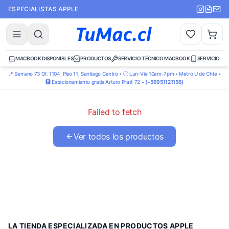
ESPECIALISTAS APPLE
MACBOOK DISPONIBLES
PRODUCTOS
SERVICIO TÉCNICO MACBOOK
SERVICIO TÉ
📍 Serrano 73 Of. 1104, Piso 11, Santiago Centro • 🕒 Lun-Vie 10am-7pm • Metro U de Chile •
🅿️ Estacionamiento gratis Arturo Pratt 72 •
(+56951121156)
Failed to fetch
Ver todos los productos
LA TIENDA ESPECIALIZADA EN PRODUCTOS APPLE