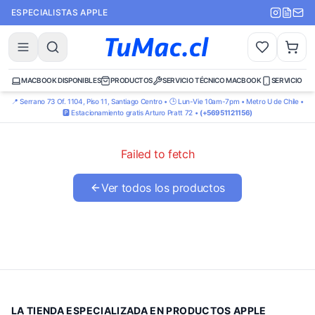
ESPECIALISTAS APPLE
MACBOOK DISPONIBLES
PRODUCTOS
SERVICIO TÉCNICO MACBOOK
SERVICIO TÉ
📍 Serrano 73 Of. 1104, Piso 11, Santiago Centro • 🕒 Lun-Vie 10am-7pm • Metro U de Chile •
🅿️ Estacionamiento gratis Arturo Pratt 72 •
(+56951121156)
Failed to fetch
Ver todos los productos
LA TIENDA ESPECIALIZADA EN PRODUCTOS APPLE