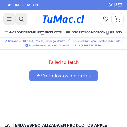
ESPECIALISTAS APPLE
MACBOOK DISPONIBLES
PRODUCTOS
SERVICIO TÉCNICO MACBOOK
SERVICIO TÉ
📍 Serrano 73 Of. 1104, Piso 11, Santiago Centro • 🕒 Lun-Vie 10am-7pm • Metro U de Chile •
🅿️ Estacionamiento gratis Arturo Pratt 72 •
(+56951121156)
Failed to fetch
Ver todos los productos
LA TIENDA ESPECIALIZADA EN PRODUCTOS APPLE