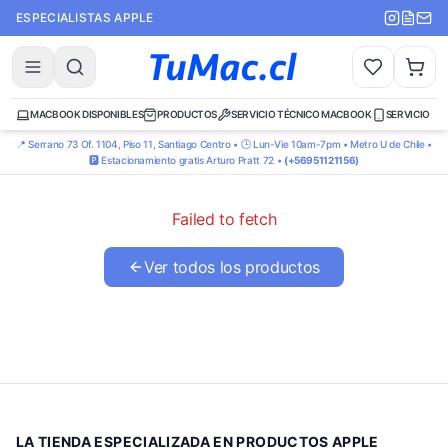
ESPECIALISTAS APPLE
MACBOOK DISPONIBLES
PRODUCTOS
SERVICIO TÉCNICO MACBOOK
SERVICIO TÉ
📍 Serrano 73 Of. 1104, Piso 11, Santiago Centro • 🕒 Lun-Vie 10am-7pm • Metro U de Chile •
🅿️ Estacionamiento gratis Arturo Pratt 72 •
(+56951121156)
Failed to fetch
Ver todos los productos
LA TIENDA ESPECIALIZADA EN PRODUCTOS APPLE