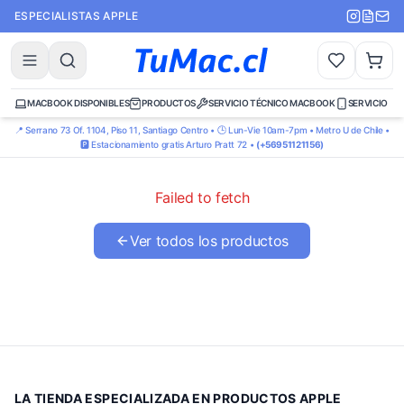
ESPECIALISTAS APPLE
MACBOOK DISPONIBLES
PRODUCTOS
SERVICIO TÉCNICO MACBOOK
SERVICIO TÉ
📍 Serrano 73 Of. 1104, Piso 11, Santiago Centro • 🕒 Lun-Vie 10am-7pm • Metro U de Chile •
🅿️ Estacionamiento gratis Arturo Pratt 72 •
(+56951121156)
Failed to fetch
Ver todos los productos
LA TIENDA ESPECIALIZADA EN PRODUCTOS APPLE