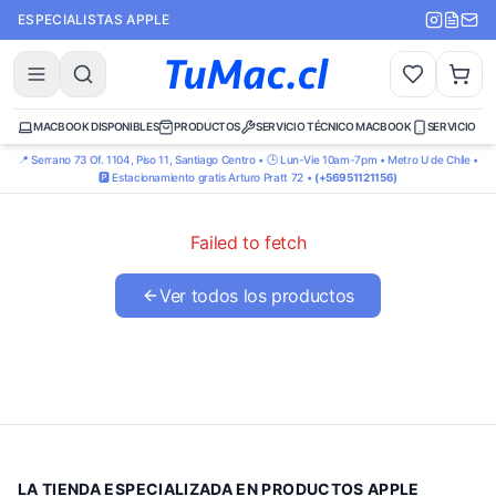
ESPECIALISTAS APPLE
MACBOOK DISPONIBLES
PRODUCTOS
SERVICIO TÉCNICO MACBOOK
SERVICIO TÉ
📍 Serrano 73 Of. 1104, Piso 11, Santiago Centro • 🕒 Lun-Vie 10am-7pm • Metro U de Chile •
🅿️ Estacionamiento gratis Arturo Pratt 72 •
(+56951121156)
Failed to fetch
Ver todos los productos
LA TIENDA ESPECIALIZADA EN PRODUCTOS APPLE