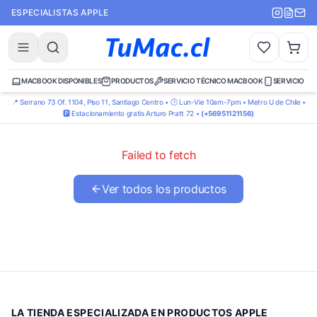
ESPECIALISTAS APPLE
MACBOOK DISPONIBLES
PRODUCTOS
SERVICIO TÉCNICO MACBOOK
SERVICIO TÉ
📍 Serrano 73 Of. 1104, Piso 11, Santiago Centro • 🕒 Lun-Vie 10am-7pm • Metro U de Chile •
🅿️ Estacionamiento gratis Arturo Pratt 72 •
(+56951121156)
Failed to fetch
Ver todos los productos
LA TIENDA ESPECIALIZADA EN PRODUCTOS APPLE