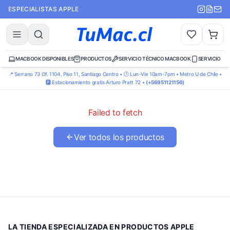
ESPECIALISTAS APPLE
MACBOOK DISPONIBLES
PRODUCTOS
SERVICIO TÉCNICO MACBOOK
SERVICIO TÉ
📍 Serrano 73 Of. 1104, Piso 11, Santiago Centro • 🕒 Lun-Vie 10am-7pm • Metro U de Chile •
🅿️ Estacionamiento gratis Arturo Pratt 72 •
(+56951121156)
Failed to fetch
Ver todos los productos
LA TIENDA ESPECIALIZADA EN PRODUCTOS APPLE