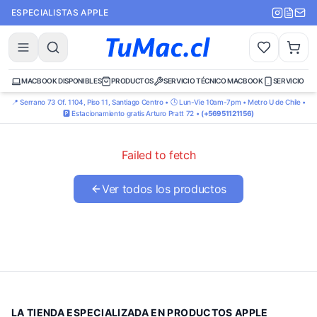
ESPECIALISTAS APPLE
MACBOOK DISPONIBLES
PRODUCTOS
SERVICIO TÉCNICO MACBOOK
SERVICIO TÉ
📍 Serrano 73 Of. 1104, Piso 11, Santiago Centro • 🕒 Lun-Vie 10am-7pm • Metro U de Chile •
🅿️ Estacionamiento gratis Arturo Pratt 72 •
(+56951121156)
Failed to fetch
Ver todos los productos
LA TIENDA ESPECIALIZADA EN PRODUCTOS APPLE