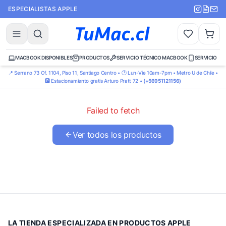
ESPECIALISTAS APPLE
MACBOOK DISPONIBLES
PRODUCTOS
SERVICIO TÉCNICO MACBOOK
SERVICIO TÉ
📍 Serrano 73 Of. 1104, Piso 11, Santiago Centro • 🕒 Lun-Vie 10am-7pm • Metro U de Chile •
🅿️ Estacionamiento gratis Arturo Pratt 72 •
(+56951121156)
Failed to fetch
Ver todos los productos
LA TIENDA ESPECIALIZADA EN PRODUCTOS APPLE