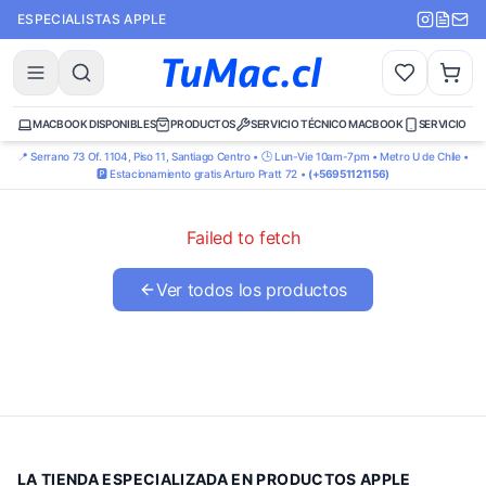
ESPECIALISTAS APPLE
MACBOOK DISPONIBLES
PRODUCTOS
SERVICIO TÉCNICO MACBOOK
SERVICIO TÉ
📍 Serrano 73 Of. 1104, Piso 11, Santiago Centro • 🕒 Lun-Vie 10am-7pm • Metro U de Chile •
🅿️ Estacionamiento gratis Arturo Pratt 72 •
(+56951121156)
Failed to fetch
Ver todos los productos
LA TIENDA ESPECIALIZADA EN PRODUCTOS APPLE