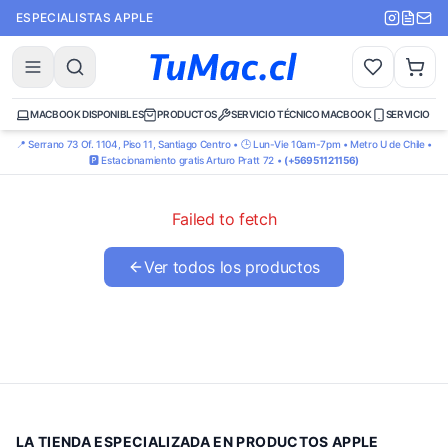
ESPECIALISTAS APPLE
MACBOOK DISPONIBLES
PRODUCTOS
SERVICIO TÉCNICO MACBOOK
SERVICIO TÉ
📍 Serrano 73 Of. 1104, Piso 11, Santiago Centro • 🕒 Lun-Vie 10am-7pm • Metro U de Chile •
🅿️ Estacionamiento gratis Arturo Pratt 72 •
(+56951121156)
Failed to fetch
Ver todos los productos
LA TIENDA ESPECIALIZADA EN PRODUCTOS APPLE